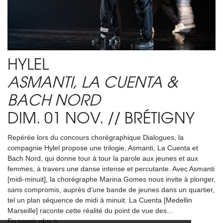
HYLEL
ASMANTI, LA CUENTA &
-
BACH NORD
DIM. 01 NOV. // BRÉTIGNY
on
Repérée lors du concours chorégraphique Dialogues, la
Co
compagnie Hylel propose une trilogie, Asmanti, La Cuenta et
La
Bach Nord, qui donne tour à tour la parole aux jeunes et aux
qu
femmes, à travers une danse intense et percutante. Avec Asmanti
sœ
[midi-minuit], la chorégraphe Marina Gomes nous invite à plonger,
hi
un
sans compromis, auprès d’une bande de jeunes dans un quartier,
co
tel un plan séquence de midi à minuit. La Cuenta [Medellin
en
Marseille] raconte cette réalité du point de vue des...
fe
En savoir plus >
En